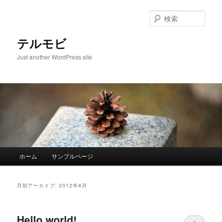
検
索
テルモビ
Just another WordPress site
メインメニュー
ホーム
サンプルページ
メインコンテンツへ移動
サブコンテンツへ移動
月別アーカイブ:
2012年4月
Hello world!